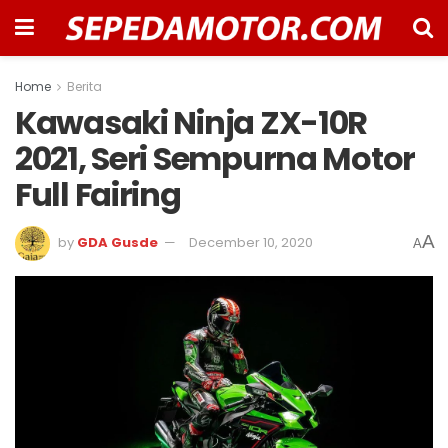
Home
Berita
Kawasaki Ninja ZX-10R
2021, Seri Sempurna Motor
Full Fairing
A
by
GDA Gusde
December 10, 2020
A