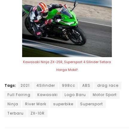
Kawasaki Ninja ZX-25R, Supersport 4 Silinder Setara
Harga Mobil!
Tags:
2021
4Silinder
998cc
ABS
drag race
Full Fairing
Kawasaki
Logo Baru
Motor Sport
Ninja
River Mark
superbike
Supersport
Terbaru
ZX-10R