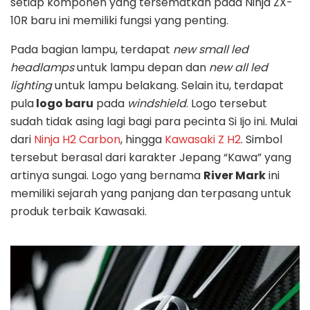
setiap komponen yang tersematkan pada Ninja ZX-
10R baru ini memiliki fungsi yang penting.
Pada bagian lampu, terdapat
new small led
headlamps
untuk lampu depan dan
new all led
lighting
untuk lampu belakang. Selain itu, terdapat
pula
logo baru
pada
windshield
. Logo tersebut
sudah tidak asing lagi bagi para pecinta Si Ijo ini. Mulai
dari
Ninja H2 Carbon
, hingga
Kawasaki Z H2
. Simbol
tersebut berasal dari karakter Jepang “Kawa” yang
artinya sungai. Logo yang bernama
River Mark
ini
memiliki sejarah yang panjang dan terpasang untuk
produk terbaik Kawasaki.