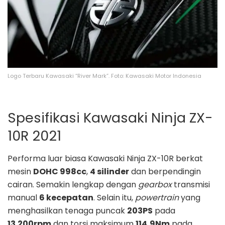
Logo Terbaru Kawasaki “River Mark”. Foto: Kawasaki Motor Indonesia
Spesifikasi Kawasaki Ninja ZX-
10R 2021
Performa luar biasa Kawasaki Ninja ZX-10R berkat
mesin
DOHC 998cc
,
4 silinder
dan berpendingin
cairan. Semakin lengkap dengan
gearbox
transmisi
manual
6 kecepatan
. Selain itu,
powertrain
yang
menghasilkan tenaga puncak
203PS
pada
13.200rpm
dan torsi maksimum
114,9Nm
pada