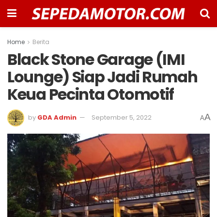
Home
Berita
Black Stone Garage (IMI
Lounge) Siap Jadi Rumah
Keua Pecinta Otomotif
A
by
GDA Admin
September 5, 2022
A