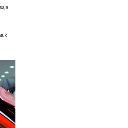
saja
i
ntuk