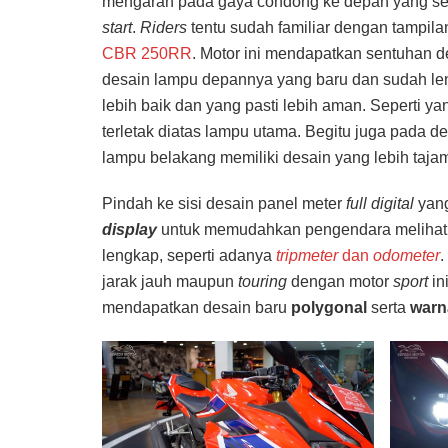
mengarah pada gaya condong ke depan yang sem
start
.
Riders
tentu sudah familiar dengan tampila
CBR 250RR
. Motor ini mendapatkan sentuhan 
desain lampu depannya yang baru dan sudah l
lebih baik dan yang pasti lebih aman. Seperti yan
terletak diatas lampu utama. Begitu juga pada d
lampu belakang memiliki desain yang lebih taj
Pindah ke sisi desain panel meter
full digital
yan
display
untuk memudahkan pengendara meliha
lengkap, seperti adanya
tripmeter
dan
odometer
.
jarak jauh maupun
touring
dengan motor
sport
in
mendapatkan desain baru
polygonal
serta
warna