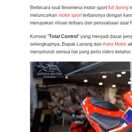
Berbicara soal fenomena motor
sport
full fairing
m
meluncurkan
motor
sport
terbarunya dengan kar
merupakan rilisan terbaru dari perusahaan asal
Konsep ”
Total Control
” yang menjadi dasar pe
selengkapnya, Bapak Lanang dari
Astra Motor
ak
menyeluruh semua hal yang perlu
riders
ketahui