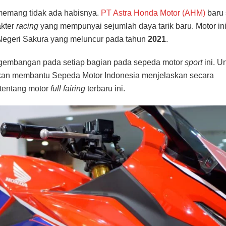
emang tidak ada habisnya.
PT Astra Honda Motor (AHM)
baru 
akter
racing
yang mempunyai sejumlah daya tarik baru. Motor in
 Negeri Sakura yang meluncur pada tahun
2021
.
ngembangan pada setiap bagian pada sepeda motor
sport
ini. U
an membantu Sepeda Motor Indonesia menjelaskan secara
 tentang motor
full fairing
terbaru ini.