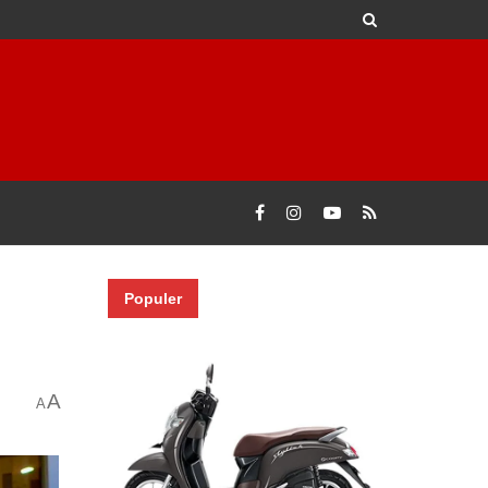
Populer
A
A