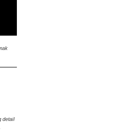
imak
 detail
.