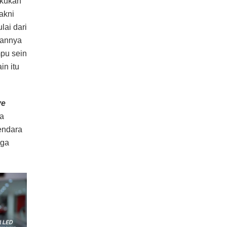
akukan
akni
ulai dari
aannya
mpu sein
in itu
ve
ga
endara
uga