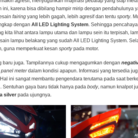
akin agresif, menyuguhkan imajinasi pebalap yang siap mel
n ini, karena bisa dibilang hampir mirip dengan pendahulunya y
desain
fairing
yang lebih gagah, lebih agresif dan tentu
sporty
. M
engkap dengan
All LED Lighting System
. Sehingga pencahay
g kita lihat antara lampu utama dan lampu sein itu terpisah, la
esain lampu belakang yang sudah All LED Lighting System. Sela
am, guna memperkuat kesan
sporty
pada motor.
g baru juga. Tampilannya cukup mengagumkan dengan
negati
t
panel meter
dalam kondisi apapun. Informasi yang tersedia ju
 Hal ini sangat membantu pengendara terutama pada saat berk
i. Sentuhan gaya baru tidak hanya pada
body
, namun knalpot j
 silver
pada ujungnya.