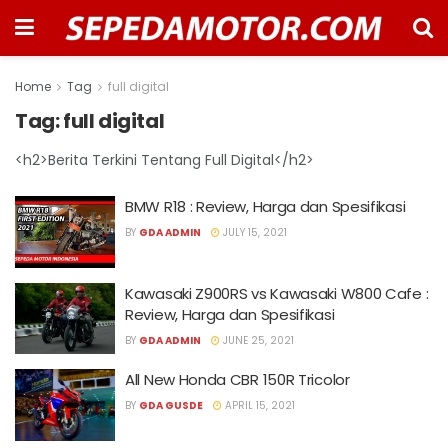
Home
Tag
full digital
Tag:
full digital
<h2>Berita Terkini Tentang Full Digital</h2>
BMW R18 : Review, Harga dan Spesifikasi
BY
GDA ADMIN
JULY 15, 2021
Kawasaki Z900RS vs Kawasaki W800 Cafe :
Review, Harga dan Spesifikasi
BY
GDA ADMIN
JUNE 25, 2021
All New Honda CBR 150R Tricolor
BY
GDA GUSDE
APRIL 15, 2021