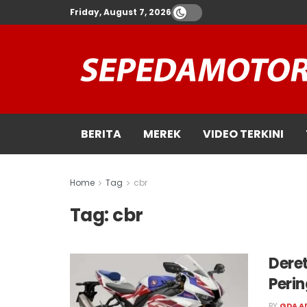
Friday, August 7, 2026
BERITA
MEREK
VIDEO TERKINI
Home
Tag
cbr
Tag:
cbr
Dere
Peri
BY
GDA A