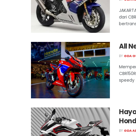
JAKARTA
dari CB
bertran
All N
BY
GDA G
Memperk
CBR150R
speedy s
Hayai
Hond
BY
GDA A