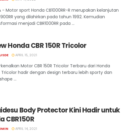
 - Motor sport Honda CB1000RR-R merupakan kelanjutan
R900RR yang dilahirkan pada tahun 1992. Kemudian
sformasi menjadi CBR1000RR pada ...
ew Honda CBR 150R Tricolor
USDE
APRIL 15, 2021
enalkan Motor CBR 150R Tricolor Terbaru dari Honda
 Tricolor hadir dengan design terbaru lebih sporty dan
hape ...
desu Body Protector Kini Hadir untuk
a CBR150R
DMIN
APRIL 14, 2021