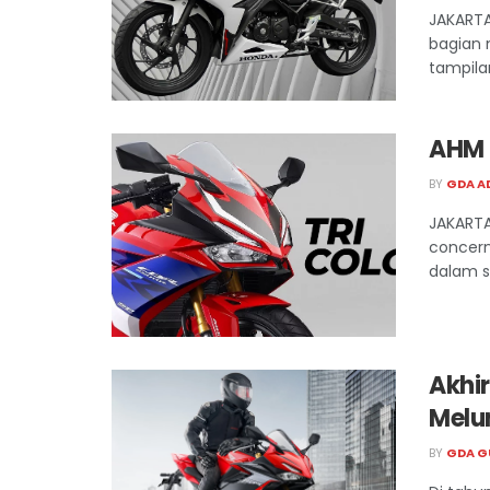
JAKARTA
bagian m
tampilan
AHM 
BY
GDA A
JAKARTA
concern
dalam s
Akhi
Melu
BY
GDA G