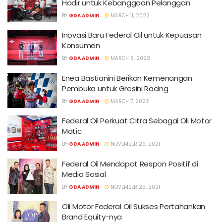
Hadir untuk Kebanggaan Pelanggan
BY
GDA ADMIN
MARCH 11, 2022
Inovasi Baru Federal Oil untuk Kepuasan
Konsumen
BY
GDA ADMIN
MARCH 8, 2022
Enea Bastianini Berikan Kemenangan
Pembuka untuk Gresini Racing
BY
GDA ADMIN
MARCH 7, 2022
Federal Oil Perkuat Citra Sebagai Oli Motor
Matic
BY
GDA ADMIN
NOVEMBER 29, 2021
Federal Oil Mendapat Respon Positif di
Media Sosial
BY
GDA ADMIN
NOVEMBER 25, 2021
Oli Motor Federal Oil Sukses Pertahankan
Brand Equity-nya