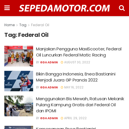
Home
Tag
Federal Oil
Tag:
Federal Oil
Manjakan Pengguna MaxiScooter, Federal
Oil Luncurkan Federal Matic Racing
BY
GDA ADMIN
AUGUST 30, 2022
Bikin Bangga Indonesia, Enea Bastianini
Menjadi Juara GP Prancis 2022
BY
GDA ADMIN
MAY 16, 2022
Menggunakan Bis Mewah, Ratusan Mekanik
Pulang Kampung Gratis dari Federal Oil
dan IPOMI
BY
GDA ADMIN
APRIL 29, 2022
Kemenangan Enea Bastianini,