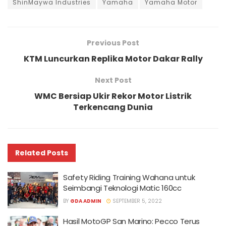
ShinMaywa Industries
Yamaha
Yamaha Motor
Previous Post
KTM Luncurkan Replika Motor Dakar Rally
Next Post
WMC Bersiap Ukir Rekor Motor Listrik
Terkencang Dunia
Related
Posts
Safety Riding Training Wahana untuk
Seimbangi Teknologi Matic 160cc
BY
GDA ADMIN
SEPTEMBER 5, 2022
Hasil MotoGP San Marino: Pecco Terus