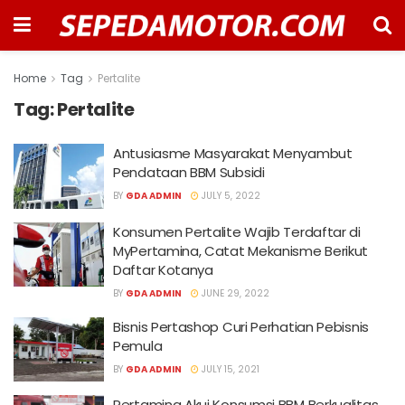
Home
Tag
Pertalite
Tag:
Pertalite
Antusiasme Masyarakat Menyambut
Pendataan BBM Subsidi
BY
GDA ADMIN
JULY 5, 2022
Konsumen Pertalite Wajib Terdaftar di
MyPertamina, Catat Mekanisme Berikut
Daftar Kotanya
BY
GDA ADMIN
JUNE 29, 2022
Bisnis Pertashop Curi Perhatian Pebisnis
Pemula
BY
GDA ADMIN
JULY 15, 2021
Pertamina Akui Konsumsi BBM Berkualitas