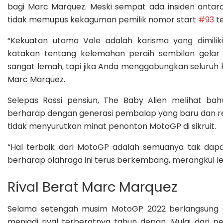
bagi Marc Marquez. Meski sempat ada insiden antara
tidak memupus kekaguman pemilik nomor start
#93
te
“Kekuatan utama Vale adalah karisma yang dimili
katakan tentang kelemahan peraih sembilan gelar j
sangat lemah, tapi jika Anda menggabungkan seluruh 
Marc Marquez.
Selepas Rossi pensiun, The Baby Alien melihat b
berharap dengan generasi pembalap yang baru dan re
tidak menyurutkan minat penonton MotoGP di sikruit.
“Hal terbaik dari MotoGP adalah semuanya tak dapat d
berharap olahraga ini terus berkembang, merangkul leb
Rival Berat Marc Marquez
Selama setengah musim MotoGP 2022 berlangsung 
menjadi rival terberatnya tahun depan. Mulai dari 