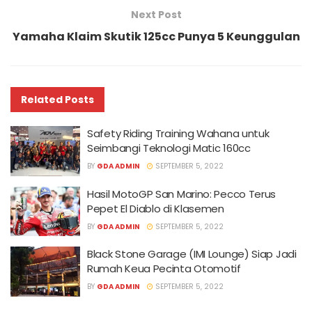
Next Post
Yamaha Klaim Skutik 125cc Punya 5 Keunggulan
Related
Posts
Safety Riding Training Wahana untuk
Seimbangi Teknologi Matic 160cc
BY
GDA ADMIN
SEPTEMBER 5, 2022
Hasil MotoGP San Marino: Pecco Terus
Pepet El Diablo di Klasemen
BY
GDA ADMIN
SEPTEMBER 5, 2022
Black Stone Garage (IMI Lounge) Siap Jadi
Rumah Keua Pecinta Otomotif
BY
GDA ADMIN
SEPTEMBER 5, 2022