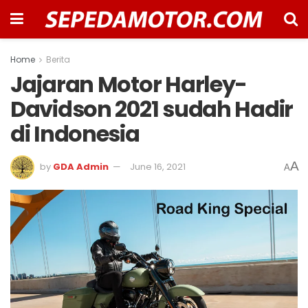
Home
Berita
Jajaran Motor Harley-
Davidson 2021 sudah Hadir
di Indonesia
A
by
GDA Admin
June 16, 2021
A