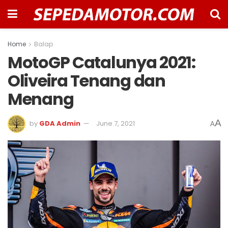
Home
Balap
MotoGP Catalunya 2021:
Oliveira Tenang dan
Menang
A
by
GDA Admin
June 7, 2021
A