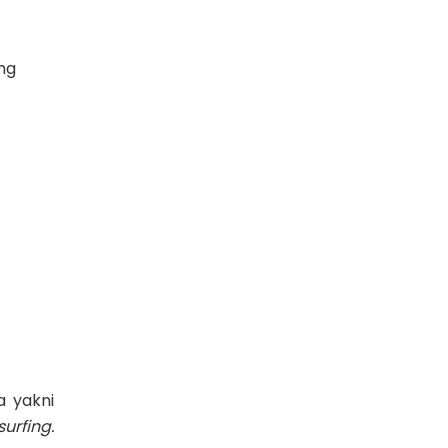
ng
a yakni
surfing.