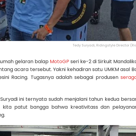
Tedy Suryadi, Ridingstyle Director (Ri
 rumah gelaran balap
MotoGP
seri ke-2 di Sirkuit Mandali
entang acara tersebut. Yakni kehadiran satu UMKM asal 
esini Racing. Tugasnya adalah sebagai produsen
serag
 Suryadi ini ternyata sudah menjalani tahun kedua bers
t kita patut bangga bahwa kreativitass dan pelayan
ng.