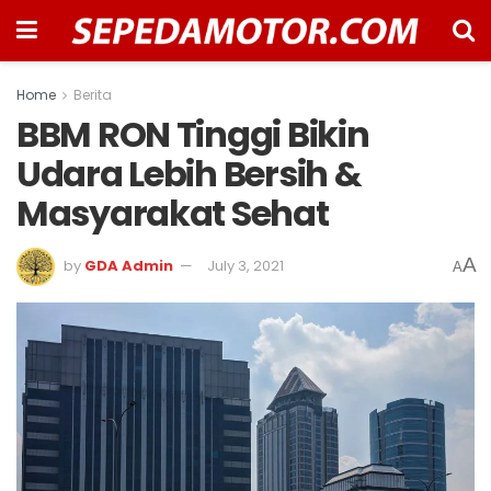
Home
Berita
BBM RON Tinggi Bikin
Udara Lebih Bersih &
Masyarakat Sehat
A
by
GDA Admin
July 3, 2021
A