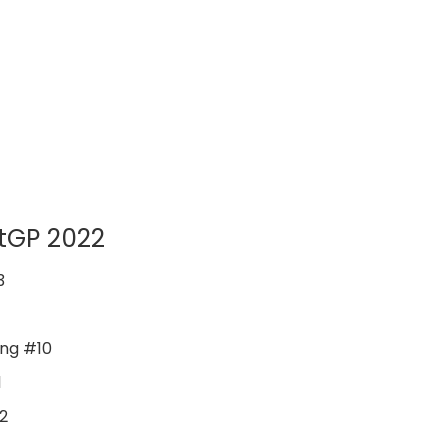
tGP 2022
3
ing #10
1
2