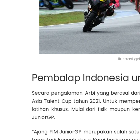
Ilustrasi g
Pembalap Indonesia un
Secara pengalaman. Arbi yang berasal dari
Asia Talent Cup tahun 2021. Untuk mempe
latihan khusus. Mulai dari fisik maupun
JuniorGP.
“Ajang FIM JuniorGP merupakan salah sat
tampil adi kancah dunia. Kami berharap me