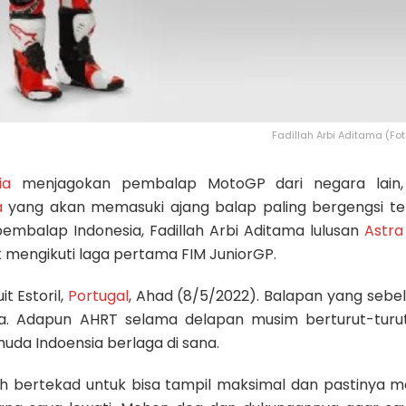
Fadillah Arbi Aditama (Fo
ia
menjagokan pembalap MotoGP dari negara lain
a
yang akan memasuki ajang balap paling bergengsi te
embalap Indonesia, Fadillah Arbi Aditama lulusan
Astra
k mengikuti laga pertama FIM JuniorGP.
t Estoril,
Portugal
, Ahad (8/5/2022). Balapan yang seb
pa. Adapun AHRT selama delapan musim berturut-turu
da Indoensia berlaga di sana.
lah bertekad untuk bisa tampil maksimal dan pastinya 