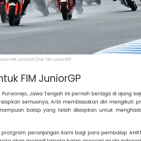
elaran FIM JuniorGP (Dok. FIM JuniorGP)
tuk FIM JuniorGP
 Purworejo, Jawa Tengah ini pernah berlaga di ajang ke
rsiapkan semuanya, Arbi membiasakan diri mengikuti 
 kemampuan balap yang telah disiapkan untuk menghad
u protgram peranjangan kami bagi para pembalap AHR
reka akan menjadi talenta balap generasi muda Indones