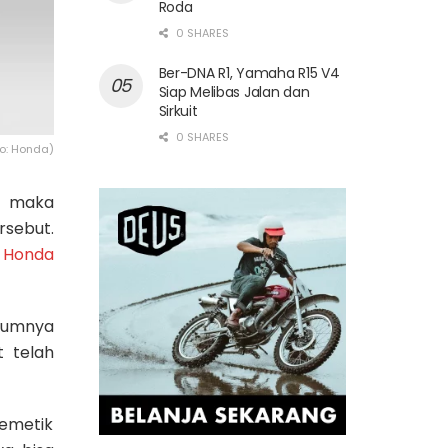
Roda
0 SHARES
Ber-DNA R1, Yamaha R15 V4
Siap Melibas Jalan dan
Sirkuit
0 SHARES
to: Honda)
, maka
rsebut.
 Honda
elumnya
t telah
memetik