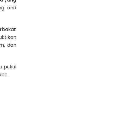
ng and
rbakat
ktikan
m, dan
a pukul
ube.