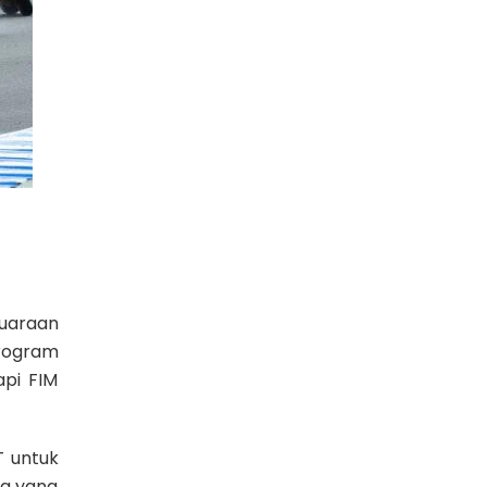
juaraan
program
api FIM
T untuk
ia yang