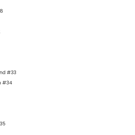
18
2
and #33
m #34
#35