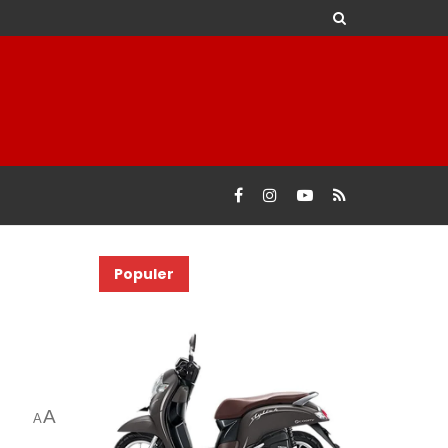
Populer
A
A