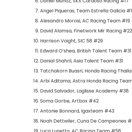
Daniel Munoz, SKX Cardoso Racing #17
Angel Piqueras, Team Estrella Galicia #
Alesandro Morosi, AC Racing Team #19
David Alamsa, Finetwork Mir Racing #2
Harrison Voight, SIC 58 #29
Edward O’shea, British Talent Team #31
Danial Shahril, Asia Talent Team #31
Tatchakorn Buasri, Honda Racing Thail
Arbi Aditama, Astra Honda Racing Tea
David Salvador, Laglisse Academy #38
Soma Gorbe, Artbox #42
Antonie Bonnard, Igaxteam #43
Noah Dettwiler, Cuna De Campeones 
Luca Lunetta, AC Racing Team #58