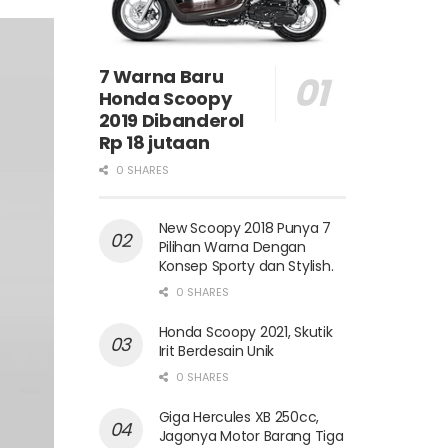
7 Warna Baru
Honda Scoopy
2019 Dibanderol
Rp 18 jutaan
0 SHARES
New Scoopy 2018 Punya 7
Pilihan Warna Dengan
Konsep Sporty dan Stylish.
0 SHARES
Honda Scoopy 2021, Skutik
Irit Berdesain Unik
0 SHARES
Giga Hercules XB 250cc,
Jagonya Motor Barang Tiga