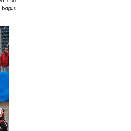
ya bisa
g bagus