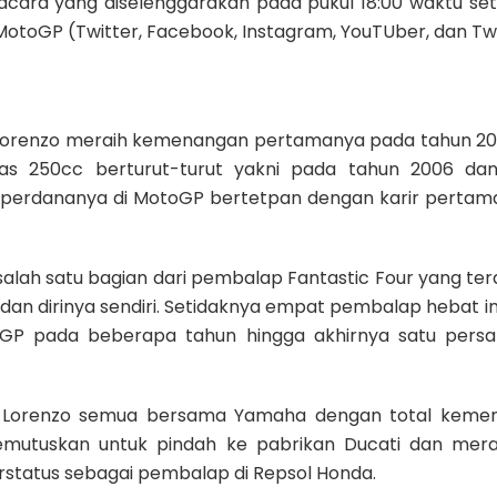
t, acara yang diselenggarakan pada pukul 18:00 waktu s
MotoGP (Twitter, Facebook, Instagram, YouTUber, dan Twi
o
 Lorenzo meraih kemenangan pertamanya pada tahun 20
las 250cc berturut-turut yakni pada tahun 2006 dan
e perdananya di MotoGP bertetpan dengan karir pertam
lah satu bagian dari pembalap Fantastic Four yang terdi
dan dirinya sendiri. Setidaknya empat pembalap hebat ini
P pada beberapa tahun hingga akhirnya satu persat
leh Lorenzo semua bersama Yamaha dengan total keme
emutuskan untuk pindah ke pabrikan Ducati dan merai
status sebagai pembalap di Repsol Honda.