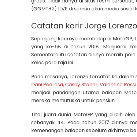
gratis. Tidak hanya di situs resmi tersebu
(GGMT+2) LIVE di semua akun media sosial 
Catatan karir Jorge Lorenz
Sepanjang karirnya membalap di MotoGP,
yang ke-68 di tahun 2018. Menjuarai ke
Sementara itu catatan dirinya meraih pol
kelas para raja ini.
Pada masanya, Lorenzo tercatat ke dalam sa
Dani Pedrosa
,
Casey Stoner
,
Valentino Rossi
menjadi pandangan utama balapan MotoG
mereka memutuska untuk pensiun.
Titel juara dunia MotoGP yang diraih o
sebanyak 44. Pada tahun 2017 dirinya m
kemenangan balapan sebelum akhirnya ber