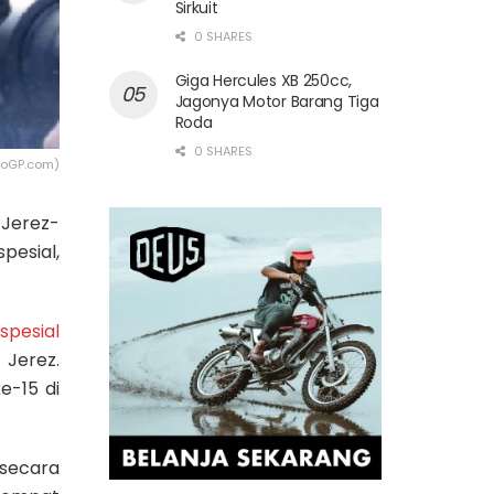
Sirkuit
0 SHARES
Giga Hercules XB 250cc,
Jagonya Motor Barang Tiga
Roda
0 SHARES
toGP.com)
 Jerez-
pesial,
spesial
 Jerez.
e-15 di
 secara