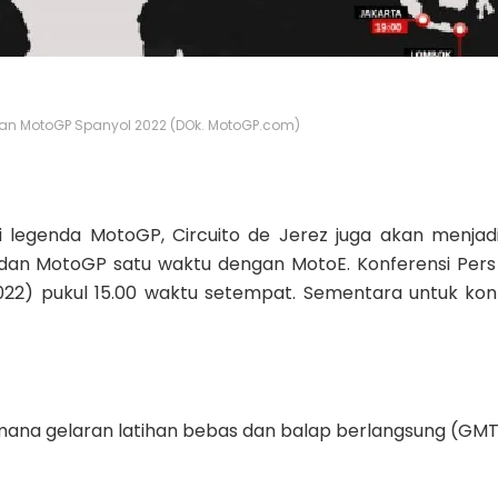
ran MotoGP Spanyol 2022 (DOk. MotoGP.com)
i legenda MotoGP, Circuito de Jerez juga akan menjadi
dan MotoGP satu waktu dengan MotoE. Konferensi Per
2022) pukul 15.00 waktu setempat. Sementara untuk kon
mana gelaran latihan bebas dan balap berlangsung (GMT