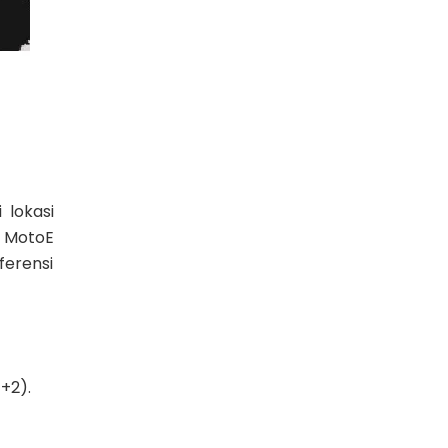
 lokasi
s MotoE
ferensi
+2).