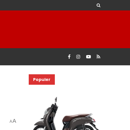
Populer
A
A