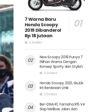
7 Warna Baru
Honda Scoopy
2019 Dibanderol
Rp 18 jutaan
0 SHARES
New Scoopy 2018 Punya 7
Pilihan Warna Dengan
Konsep Sporty dan Stylish.
0 SHARES
Honda Scoopy 2021, Skutik
Irit Berdesain Unik
0 SHARES
Ber-DNA R1, Yamaha R15 V4
Siap Melibas Jalan dan