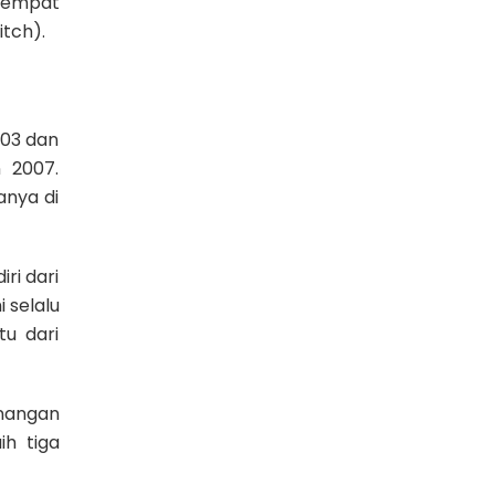
etempat
tch).
03 dan
 2007.
anya di
ri dari
 selalu
u dari
nangan
h tiga