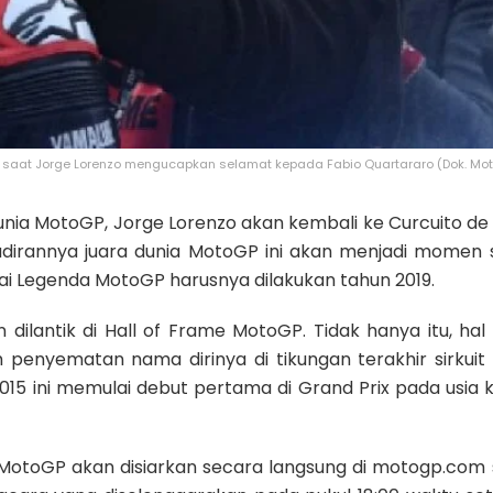
saat Jorge Lorenzo mengucapkan selamat kepada Fabio Quartararo (Dok. Mo
 Dunia MotoGP, Jorge Lorenzo akan kembali ke Curcuito de
adirannya juara dunia MotoGP ini akan menjadi momen s
i Legenda MotoGP harusnya dilakukan tahun 2019.
dilantik di Hall of Frame MotoGP. Tidak hanya itu, hal
enyematan nama dirinya di tikungan terakhir sirkuit
015 ini memulai debut pertama di Grand Prix pada usia k
 MotoGP akan disiarkan secara langsung di motogp.com