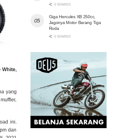
0 SHARES
Giga Hercules XB 250cc,
Jagonya Motor Barang Tiga
Roda
0 SHARES
 White,
na yang
muffler,
ad ini.
rpm dan
0L 2021