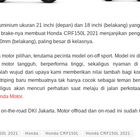
luminium ukuran 21 inchi (depan) dan 18 inchi (belakang) yang
isc brake-nya membuat Honda CRF150L 2021 menjanjikan pen
mm (belakang), paling besar di kelasnya.
r pilihan, terutama pecinta model on-off sport. Model ini d
otor tangguh, berperforma tinggi, sekaligus nyaman di
ah wujud dari upaya kami memberikan nilai tambah bagi k
 striping baru membuatnya tak hanya cocok sebagai teman ber
aligus akan mencuri perhatian saat melaju di jalan perkotaa
nda Motor
.
the-road DKI Jakarta. Motor offroad dan on-road ini sudah 
50L 2021
Honda
Honda CRF150L
Honda CRF150L 2021