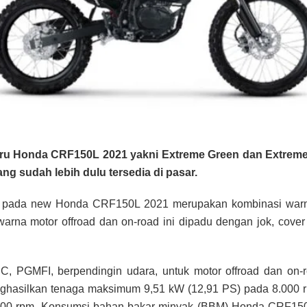
 Honda CRF150L 2021 yakni Extreme Green dan Extreme
 sudah lebih dulu tersedia di pasar.
e pada new Honda CRF150L 2021 merupakan kombinasi war
rna motor offroad dan on-road ini dipadu dengan jok, cover 
 PGMFI, berpendingin udara, untuk motor offroad dan on-ro
enghasilkan tenaga maksimum 9,51 kW (12,91 PS) pada 8.000 
6.500 rpm. Konsumsi bahan bakar minyak (BBM) Honda CRF15