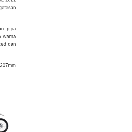
getesan
an pipa
n warna
Red dan
e) 207mm