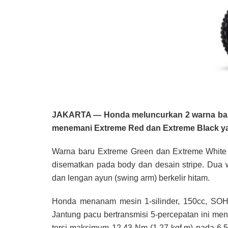
JAKARTA — Honda meluncurkan 2 warna baru
menemani Extreme Red dan Extreme Black yang
Warna baru Extreme Green dan Extreme Whit
disematkan pada body dan desain stripe. Dua wa
dan lengan ayun (swing arm) berkelir hitam.
Honda menanam mesin 1-silinder, 150cc, SOHC,
Jantung pacu bertransmisi 5-percepatan ini m
torsi maksimum 12,43 Nm (1,27 kgf.m) pada 