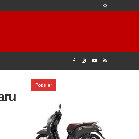
Populer
aru