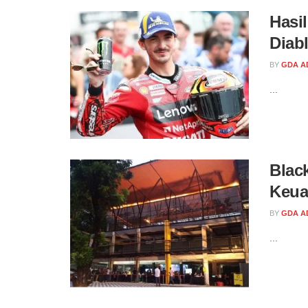
Hasi
Diab
BY
GDA A
...
Blac
Keua
BY
GDA A
...