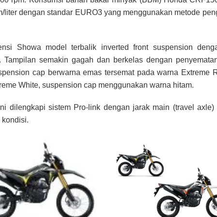
3 km/liter dengan standar EURO3 yang menggunakan metode pen
i Showa model terbalik inverted front suspension deng
. Tampilan semakin gagah dan berkelas dengan penyemata
uspension cap berwarna emas tersemat pada warna Extreme 
xtreme White, suspension cap menggunakan warna hitam.
ni dilengkapi sistem Pro-link dengan jarak main (travel axl
 kondisi.