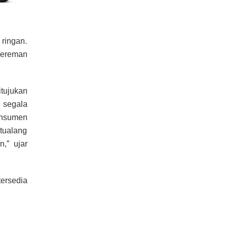
 ringan.
gereman
itujukan
 segala
onsumen
tualang
n,” ujar
tersedia