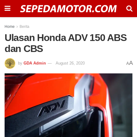
Home
Berita
Ulasan Honda ADV 150 ABS
dan CBS
A
by
GDA Admin
August 26, 2020
A