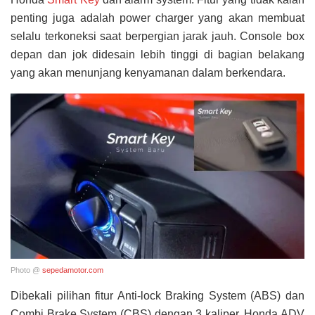
penting juga adalah power charger yang akan membuat
selalu terkoneksi saat berpergian jarak jauh. Console box
depan dan jok didesain lebih tinggi di bagian belakang
yang akan menunjang kenyamanan dalam berkendara.
Photo @
sepedamotor.com
Dibekali pilihan fitur Anti-lock Braking System (ABS) dan
Combi Brake System (CBS) dengan 3 kaliper, Honda ADV