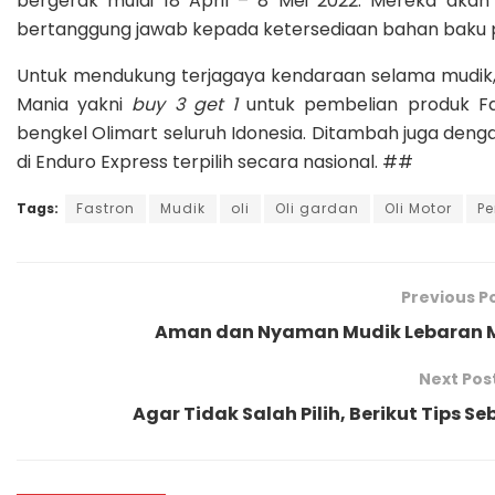
bergerak mulai 18 April – 8 Mei 2022. Mereka akan
bertanggung jawab kepada ketersediaan bahan baku 
Untuk mendukung terjagaya kendaraan selama mudik,
Mania yakni
buy 3 get 1
untuk pembelian produk Fa
bengkel Olimart seluruh Idonesia. Ditambah juga den
di Enduro Express terpilih secara nasional. ##
Tags:
Fastron
Mudik
oli
Oli gardan
Oli Motor
Pe
Previous P
Aman dan Nyaman Mudik Lebaran M
Next Pos
Agar Tidak Salah Pilih, Berikut Tips