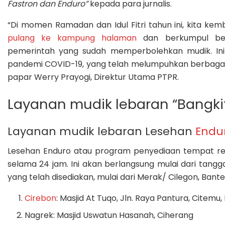
Fastron dan Enduro”
kepada para jurnalis.
“Di momen Ramadan dan Idul Fitri tahun ini, kita k
pulang ke kampung halaman
dan berkumpul ber
pemerintah yang sudah memperbolehkan mudik. Ini
pandemi COVID-19, yang telah melumpuhkan berbagai s
papar Werry Prayogi, Direktur Utama PTPR.
Layanan mudik lebaran “Bangk
Layanan mudik lebaran Lesehan
Endu
Lesehan Enduro atau program penyediaan tempat reh
selama 24 jam. Ini akan berlangsung mulai dari tangga
yang telah disediakan, mulai dari Merak/ Cilegon, Ban
Cirebon
: Masjid At Tuqo, Jln. Raya Pantura, Citemu
Nagrek: Masjid Uswatun Hasanah, Ciherang