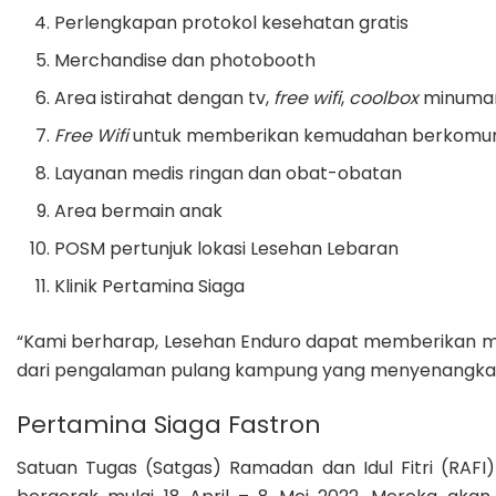
Perlengkapan protokol kesehatan gratis
Merchandise dan photobooth
Area istirahat dengan tv,
free wifi
,
coolbox
minuman
Free Wifi
untuk memberikan kemudahan berkomuni
Layanan medis ringan dan obat-obatan
Area bermain anak
POSM pertunjuk lokasi Lesehan Lebaran
Klinik Pertamina Siaga
“Kami berharap, Lesehan Enduro dapat memberikan m
dari pengalaman pulang kampung yang menyenangkan b
Pertamina Siaga Fastron
Satuan Tugas (Satgas) Ramadan dan Idul Fitri (RAFI)