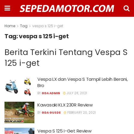
Home
Tag
vespa s 125 i-get
Tag:
vespa s 125 i-get
Berita Terkini Tentang Vespa S
125 i-get
Vespa LX dan Vespa S Tampil Lebih Berani,
Bro
BY
GDA ADMIN
JULY 28, 2021
Kawasaki KLX 230R Review
BY
GDA GUSDE
FEBRUARY 20, 2021
Vespa S 125 i-Get Review