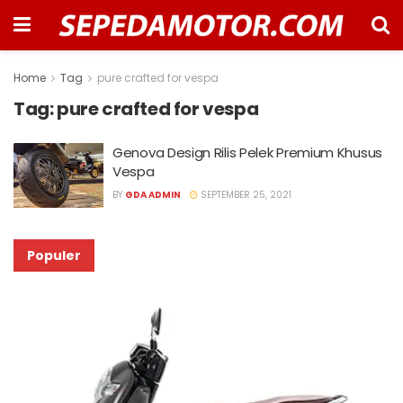
Home
Tag
pure crafted for vespa
Tag:
pure crafted for vespa
Genova Design Rilis Pelek Premium Khusus
Vespa
BY
GDA ADMIN
SEPTEMBER 25, 2021
Populer