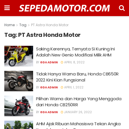
Home
Tag
PT Astra Honda Motor
Tag:
PT Astra Honda Motor
Saking Kerennya, Ternyata Si Kuning Ini
Adalah New Genio Modifiasi Milik AHM
BY
GDA ADMIN
APRIL 8, 2022
Tidak Hanya Warna Baru, Honda CB650R
2022 Kini Kian Fungsional
BY
GDA ADMIN
APRIL 1, 2022
Pilihan Warna dan Harga Yang Menggoda
dari Honda CB250RR
BY
GDA ADMIN
JANUARY 26, 2022
AHM Ajak Ribuan Mahasiswa Tekan Angka