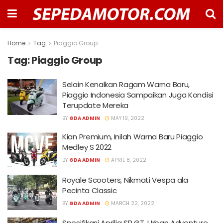
Home
Tag
Piaggio Group
Tag:
Piaggio Group
Selain Kenalkan Ragam Warna Baru,
Piaggio Indonesia Sampaikan Juga Kondisi
Terupdate Mereka
BY
GDA ADMIN
MAY 19, 2022
Kian Premium, Inilah Warna Baru Piaggio
Medley S 2022
BY
GDA ADMIN
APRIL 8, 2022
Royale Scooters, Nikmati Vespa ala
Pecinta Classic
BY
GDA ADMIN
MARCH 22, 2022
Spesifikasi Aprilia SR GT, Urban Adventure