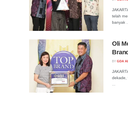
JAKARTA
telah me
banyak ..
Oli M
Brand
BY
GDA A
JAKARTA 
dekade, 
...