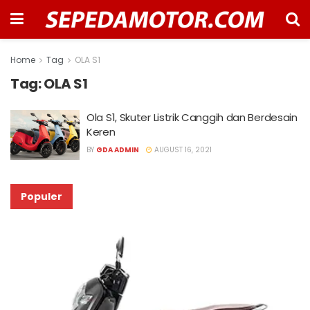
Home
Tag
OLA S1
Tag:
OLA S1
Ola S1, Skuter Listrik Canggih dan Berdesain
Keren
BY
GDA ADMIN
AUGUST 16, 2021
Populer