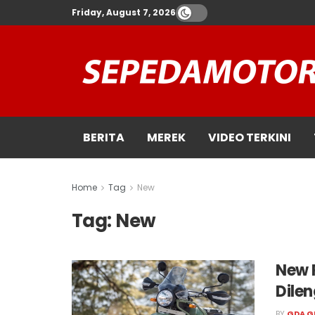
Friday, August 7, 2026
BERITA
MEREK
VIDEO TERKINI
Home
Tag
New
Tag:
New
New R
Dile
BY
GDA G