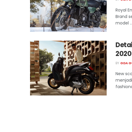
Royal E
Brand s
model ..
Deta
2020
BY
GDA G
New sco
menjadi
fashiona