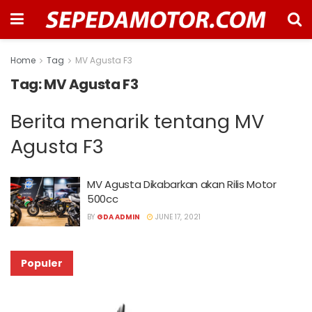
Home
Tag
MV Agusta F3
Tag:
MV Agusta F3
Berita menarik tentang MV
Agusta F3
MV Agusta Dikabarkan akan Rilis Motor
500cc
BY
GDA ADMIN
JUNE 17, 2021
Populer