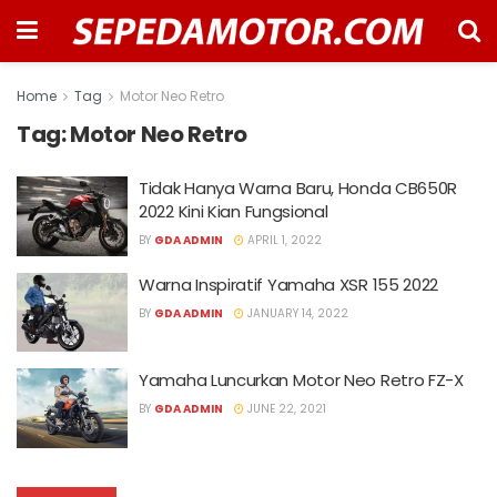
Home
Tag
Motor Neo Retro
Tag:
Motor Neo Retro
Tidak Hanya Warna Baru, Honda CB650R
2022 Kini Kian Fungsional
BY
GDA ADMIN
APRIL 1, 2022
Warna Inspiratif Yamaha XSR 155 2022
BY
GDA ADMIN
JANUARY 14, 2022
Yamaha Luncurkan Motor Neo Retro FZ-X
BY
GDA ADMIN
JUNE 22, 2021