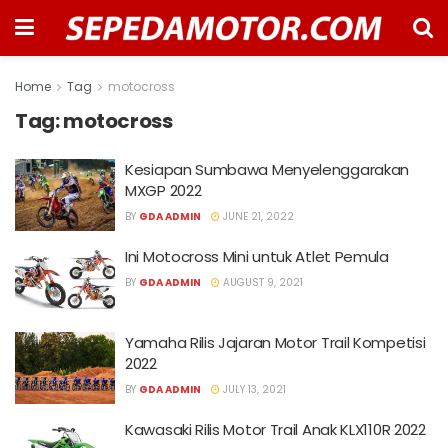
Home
Tag
motocross
Tag:
motocross
Kesiapan Sumbawa Menyelenggarakan
MXGP 2022
BY
GDA ADMIN
JUNE 21, 2022
Ini Motocross Mini untuk Atlet Pemula
BY
GDA ADMIN
AUGUST 9, 2021
Yamaha Rilis Jajaran Motor Trail Kompetisi
2022
BY
GDA ADMIN
JULY 13, 2021
Kawasaki Rilis Motor Trail Anak KLX110R 2022