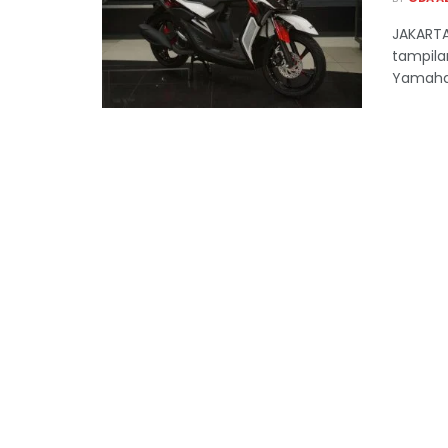
JAKARTA
tampilan
Yamaha 