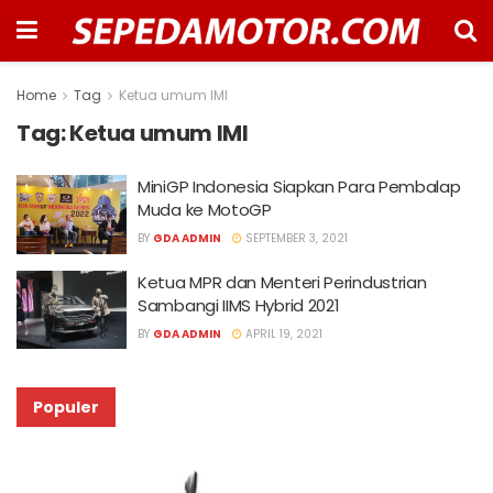
Home
Tag
Ketua umum IMI
Tag:
Ketua umum IMI
MiniGP Indonesia Siapkan Para Pembalap
Muda ke MotoGP
BY
GDA ADMIN
SEPTEMBER 3, 2021
Ketua MPR dan Menteri Perindustrian
Sambangi IIMS Hybrid 2021
BY
GDA ADMIN
APRIL 19, 2021
Populer