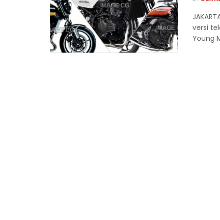
JAKARTA
versi te
Young M