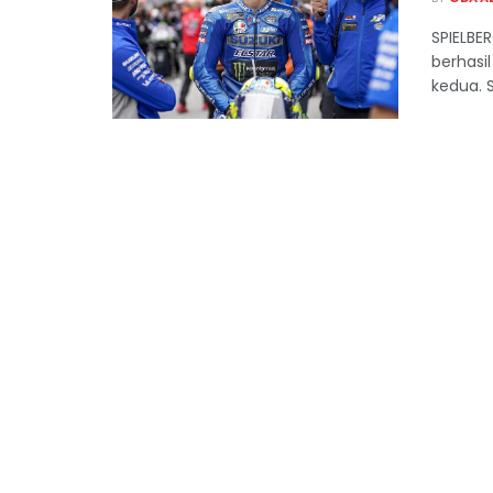
SPIELBE
berhasi
kedua. 