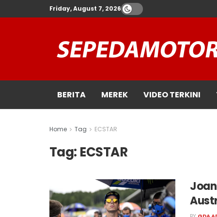
Friday, August 7, 2026
BERITA
MEREK
VIDEO TERKINI
Home
Tag
ECSTAR
Tag:
ECSTAR
Joan
Austr
BY
GDA A