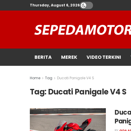
Thursday, August 6, 2026
BERITA
MEREK
VIDEO TERKINI
Home
Tag
Ducati Panigale V4 S
Tag:
Ducati Panigale V4 S
Duca
Pani
BY
GDA A