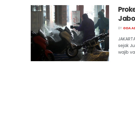
Prok
Jabo
BY
GDA A
JAKART
sejak J
wajib va