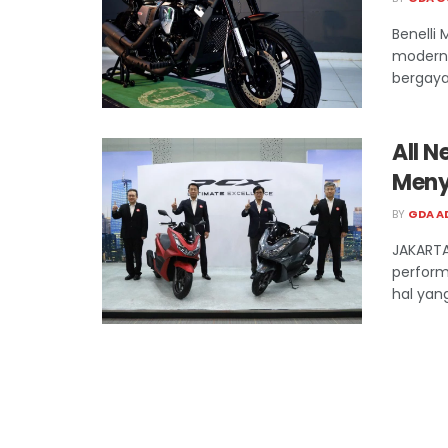
Benelli
modern 
bergaya 
All 
Meny
BY
GDA A
JAKARTA
perform
hal yan