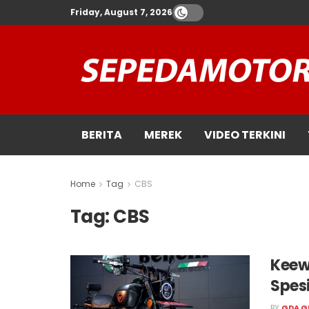
Friday, August 7, 2026
BERITA
MEREK
VIDEO TERKINI
Home
Tag
CBS
Tag:
CBS
Keew
Spesi
BY
GDA G