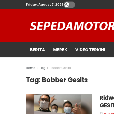
Friday, August 7, 2026
BERITA
MEREK
VIDEO TERKINI
Home
Tag
Bobber Gesits
Tag:
Bobber Gesits
Ridw
GESI
BY
GDA A