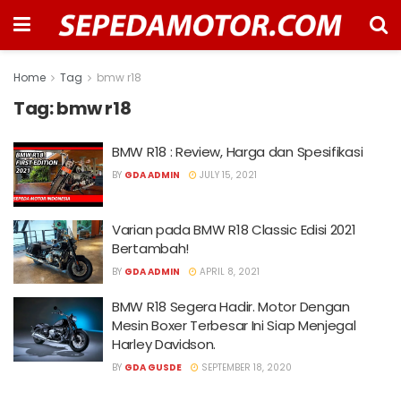
Home
Tag
bmw r18
Tag:
bmw r18
BMW R18 : Review, Harga dan Spesifikasi
BY
GDA ADMIN
JULY 15, 2021
Varian pada BMW R18 Classic Edisi 2021
Bertambah!
BY
GDA ADMIN
APRIL 8, 2021
BMW R18 Segera Hadir. Motor Dengan
Mesin Boxer Terbesar Ini Siap Menjegal
Harley Davidson.
BY
GDA GUSDE
SEPTEMBER 18, 2020