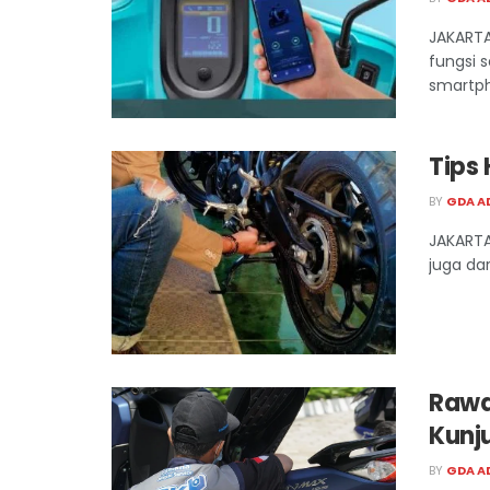
JAKARTA
fungsi 
smartph
Tips
BY
GDA A
JAKARTA
juga dar
Rawa
Kunj
BY
GDA A