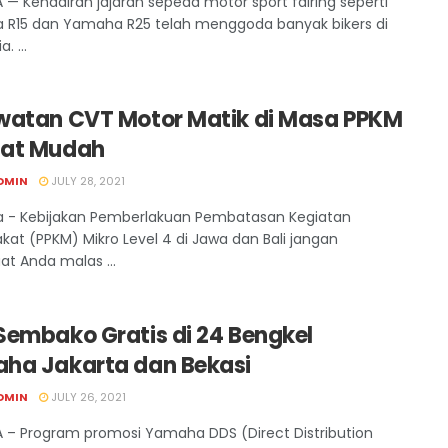
 — Kehadiran jajaran sepeda motor sport fairing seperti
R15 dan Yamaha R25 telah menggoda banyak bikers di
. ...
watan CVT Motor Matik di Masa PPKM
at Mudah
DMIN
JULY 28, 2021
 - Kebijakan Pemberlakuan Pembatasan Kegiatan
kat (PPKM) Mikro Level 4 di Jawa dan Bali jangan
 Anda malas ...
Sembako Gratis di 24 Bengkel
ha Jakarta dan Bekasi
DMIN
JULY 26, 2021
 – Program promosi Yamaha DDS (Direct Distribution