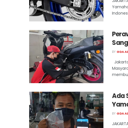
JAKARTA
Yamaha 
Indonesia
Pera
Sang
BY
GDA A
Jakarta
Masyara
membuat
Ada 
Yama
BY
GDA A
JAKARTA