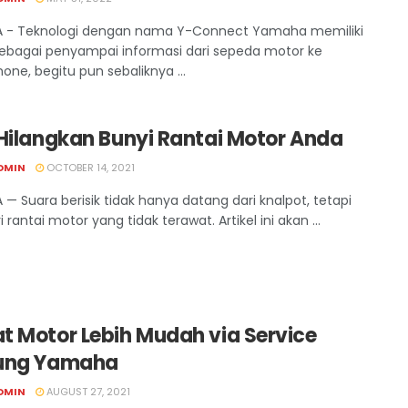
 - Teknologi dengan nama Y-Connect Yamaha memiliki
sebagai penyampai informasi dari sepeda motor ke
one, begitu pun sebaliknya ...
 Hilangkan Bunyi Rantai Motor Anda
DMIN
OCTOBER 14, 2021
 — Suara berisik tidak hanya datang dari knalpot, tetapi
i rantai motor yang tidak terawat. Artikel ini akan ...
t Motor Lebih Mudah via Service
ung Yamaha
DMIN
AUGUST 27, 2021