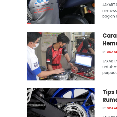
JAKARTA
merawat
bagian m
Cara
Hema
BY
GDA A
JAKARTA
untuk m
perpadu
Tips
Rum
BY
GDA A