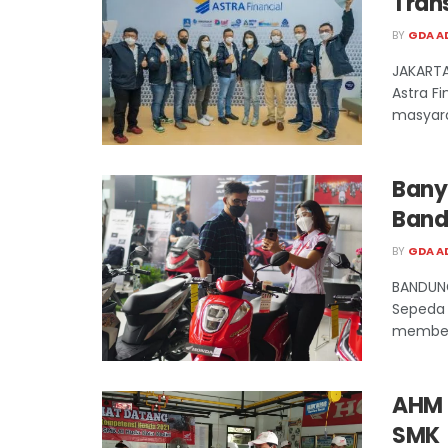
Tran
BY
GDA A
JAKARTA
Astra F
masyara
Banya
Band
BY
GDA A
BANDUNG
Sepeda 
memberi
AHM 
SMK