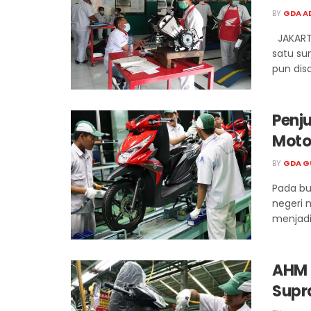
BY
GDA A
JAKART
satu su
pun disa
Penj
Moto
BY
GDA G
Pada bu
negeri 
menjadi 
AHM 
Supra