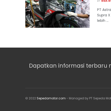
BY
GDA G
PT Astr
Supra X
lebih ...
Dapatkan informasi terbaru 
© 2022
Sepedamotor.com
- Managed by PT Sepeda Mot