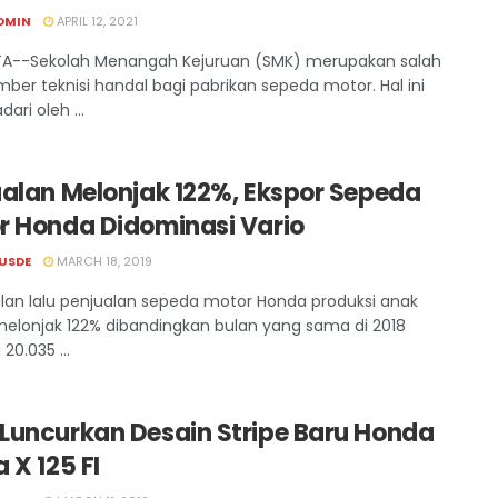
DMIN
APRIL 12, 2021
A--Sekolah Menangah Kejuruan (SMK) merupakan salah
mber teknisi handal bagi pabrikan sepeda motor. Hal ini
dari oleh ...
ualan Melonjak 122%, Ekspor Sepeda
r Honda Didominasi Vario
USDE
MARCH 18, 2019
lan lalu penjualan sepeda motor Honda produksi anak
melonjak 122% dibandingkan bulan yang sama di 2018
20.035 ...
Luncurkan Desain Stripe Baru Honda
 X 125 FI