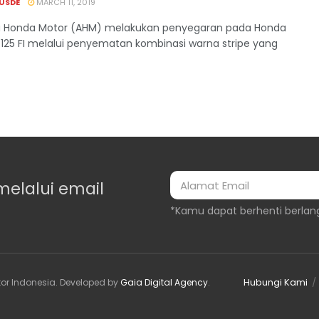
USDE
MARCH 11, 2019
a Honda Motor (AHM) melakukan penyegaran pada Honda
 125 FI melalui penyematan kombinasi warna stripe yang
melalui email
*Kamu dapat berhenti berlan
Hubungi Kami
or Indonesia
. Developed by
Gaia Digital Agency
.