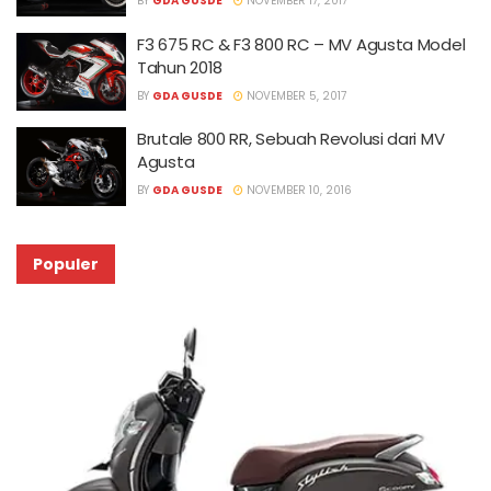
BY
GDA GUSDE
NOVEMBER 17, 2017
F3 675 RC & F3 800 RC – MV Agusta Model
Tahun 2018
BY
GDA GUSDE
NOVEMBER 5, 2017
Brutale 800 RR, Sebuah Revolusi dari MV
Agusta
BY
GDA GUSDE
NOVEMBER 10, 2016
Populer