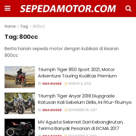
Home
Tag
800cc
Tag:
800cc
Berita harian sepeda motor dengan kubikasi di kisaran
800cc
Triumph Tiger 850 Sport 2021, Motor
Adventure Touring Kualitas Premium
BY
GDA GUSDE
MARCH 4, 2021
Triumph Tiger Anyar 2018 Diupgrade
Ratusan Kali Sebelum Dirilis, Ini Fitur-fiturnya
BY
GDA GUSDE
NOVEMBER 18, 2017
MV Agusta Selamat Dari Kebangkrutan,
Terima Banyak Pesanan di EICMA 2017