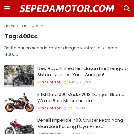
Home
Tag
400cc
Tag:
400cc
Berita harian sepeda motor dengan kubikasi di kisaran
400cc
New Royal Enfield Himalayan Kini Dilengkapi
Sistem Navigasi Yang Canggih!
BY
GDA GUSDE
MARCH 26, 2021
KTM Duke 390 Model 2018 Dengan Skema
Warna Baru Meluncur di India
BY
GDA GUSDE
JANUARY 16, 2018
Benelli Imperiale 400, Cruiser Retro Yang
Akan Jadi Pesaing Royal Enfield