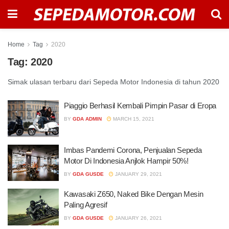
Home
Tag
2020
Tag:
2020
Simak ulasan terbaru dari Sepeda Motor Indonesia di tahun 2020
Piaggio Berhasil Kembali Pimpin Pasar di Eropa
BY
GDA ADMIN
MARCH 15, 2021
Imbas Pandemi Corona, Penjualan Sepeda
Motor Di Indonesia Anjlok Hampir 50%!
BY
GDA GUSDE
JANUARY 29, 2021
Kawasaki Z650, Naked Bike Dengan Mesin
Paling Agresif
BY
GDA GUSDE
JANUARY 26, 2021