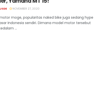
ler, Yamaha MT 15!
USDE
NOVEMBER 27, 2020
motor moge, popularitas naked bike juga sedang hype
asar Indonesia sendiri. Dimana model motor tersebut
edalam ...