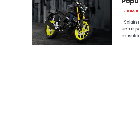
Popu
BY
GDA G
Selain 
untuk p
masuk k