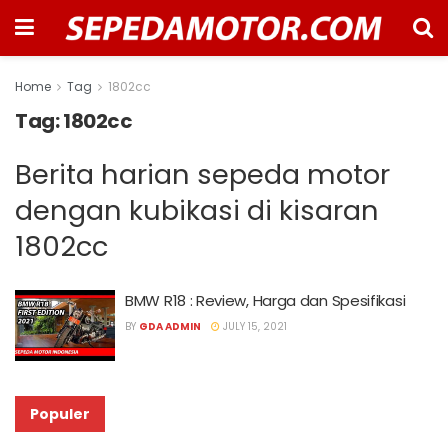
Home
Tag
1802cc
Tag:
1802cc
Berita harian sepeda motor
dengan kubikasi di kisaran
1802cc
BMW R18 : Review, Harga dan Spesifikasi
BY
GDA ADMIN
JULY 15, 2021
Populer